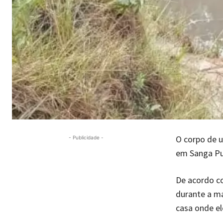
O corpo de u
- Publicidade -
em Sanga Pui
De acordo co
durante a ma
casa onde e