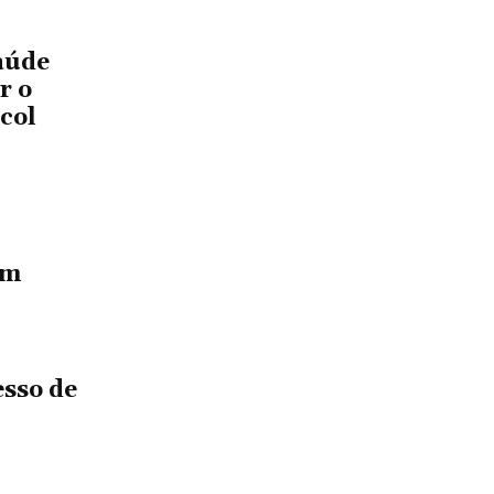
aúde
r o
col
em
sso de