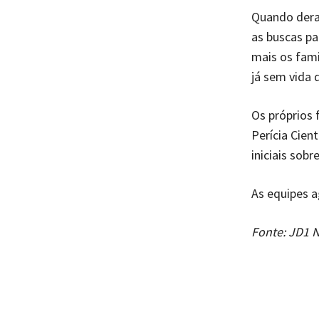
Quando deram
as buscas pa
mais os fami
já sem vida 
Os próprios 
Perícia Cien
iniciais sobr
As equipes 
Fonte: JD1 N