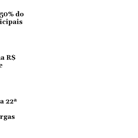
 50% do
icipais
ma R$
e
a 22ª
argas