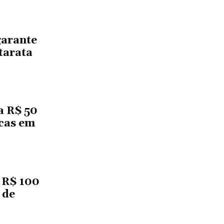
garante
tarata
a R$ 50
icas em
 R$ 100
 de