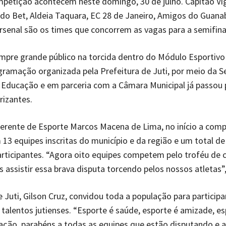
petição acontecem neste domingo, 30 de julho. Capitão Vig
do Bet, Aldeia Taquara, EC 28 de Janeiro, Amigos do Guana
rsenal são os times que concorrem as vagas para a semifina
mpre grande público na torcida dentro do Módulo Esportivo
ogramação organizada pela Prefeitura de Juti, por meio da S
 Educação e em parceria com a Câmara Municipal já passou p
rizantes.
erente de Esporte Marcos Macena de Lima, no início a com
13 equipes inscritas do município e da região e um total de
rticipantes. “Agora oito equipes competem pelo troféu de
assistir essa brava disputa torcendo pelos nossos atletas”,
e Juti, Gilson Cruz, convidou toda a população para participa
s talentos jutienses. “Esporte é saúde, esporte é amizade, es
ação, parabéns a todas as equipes que estão disputando e 