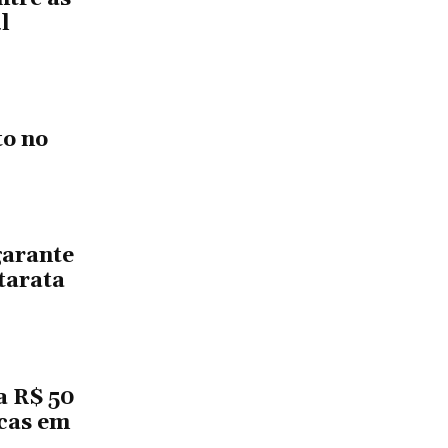
l
to no
garante
tarata
a R$ 50
icas em