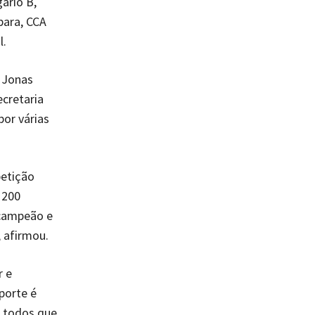
ário B,
bara, CCA
l.
 Jonas
ecretaria
or várias
petição
 200
 campeão e
 afirmou.
r e
porte é
a todos que