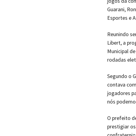
jogos da com
Guarani, Ron
Esportes e A
Reunindo se
Libert, a pr
Municipal de
rodadas elet
Segundo o G
contava com 
jogadores pa
nós podemos 
O prefeito d
prestigiar o
confraterniz