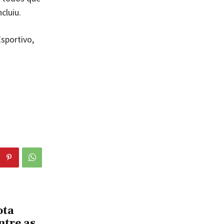
cluiu.
Esportivo,
ota
ntre as