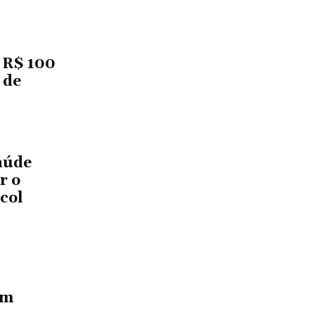
 R$ 100
 de
aúde
r o
col
em