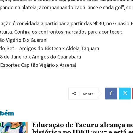
ipando na plateia, acompanhando cada lance e cada gol”, con
ação é convidada a participar a partir das 9h30, no Ginásio 
tuita. Confira os confrontos marcados para acontecer:
ão Vigário B x Guarani
o Bet – Amigos do Bisteca x Aldeia Taquara
28 de Janeiro x Amigos do Guanabara
Esportes Capitão Vigário x Arsenal
Share
mbém
Educação de Tacuru alcança n
histórica no IDEB 2025 e está e